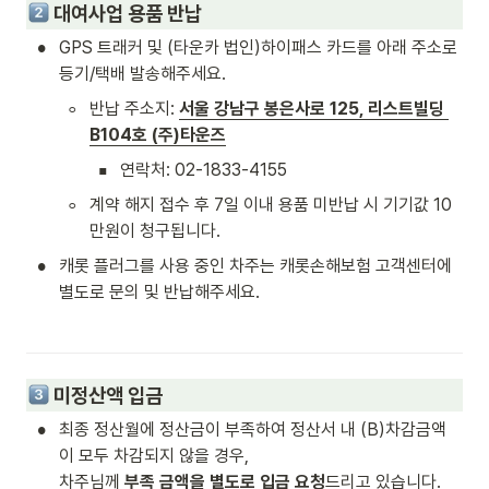
대여사업 용품 반납 
•
GPS 트래커 및 (타운카 법인)하이패스 카드를 아래 주소로 
등기/택배 발송해주세요.
◦
반납 주소지: 
서울 강남구 봉은사로 125, 리스트빌딩 
B104호 (주)타운즈
▪
연락처: 02-1833-4155 
◦
계약 해지 접수 후 7일 이내
 용품 미반납 시 기기값 10
만원이 청구됩니다.
•
캐롯 플러그를 사용 중인 차주는 캐롯손해보험 고객센터에 
별도로 문의 및 반납해주세요.
 미정산
액 입금
•
최종 정산월에 정산금이 부족하여 정산서 내 (B)차감금액
이 모두 차감되지 않을 경우,

차주님께 
부족 금액을 별도로 입금 요청
드리고 있습니다.