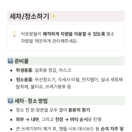
 세차/청소하기
이웃분들이 
쾌적하게 차량을 이용할 수 있도록 
평소 
차량을 깨끗하게 관리해주세요.
 준비물
•
위생용품
: 일회용 장갑, 마스크
•
청소용품
: 무선청소기, 극세사 타월, 먼지떨이, 실내 세정제·
탈취제, 물티슈, 쓰레기봉투 등
 세차 · 청소 방법
•
청소 전 문·창문을 모두 열어 
충분히 환기
•
외부 → 내부
, 그리고 
천장 → 바닥 순서
로 진행
•
큰 쓰레기부터 제거 후, 핸들·시트·대시보드 등 
손이 자주 닿