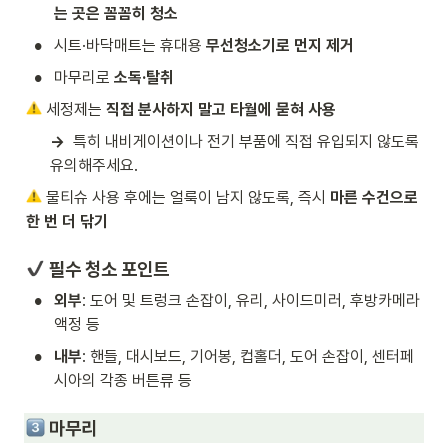
는 곳은 꼼꼼히 청소
•
시트·바닥매트는 휴대용 
무선청소기로 먼지 제거
•
마무리로 
소독·탈취
 세정제는 
직접 분사하지 말고 타월에 묻혀 사용 
→ 
 특히 내비게이션이나 전기 부품에 직접 유입되지 않도록 
유의해주세요.
 물티슈 사용 후에는 얼룩이 남지 않도록, 즉시 
마른 수건으로 
한 번 더 닦기
 필수 청소 포인트
•
외부
: 도어 및 트렁크 손잡이, 유리, 사이드미러, 후방카메라 
액정 등 
•
내부
: 핸들, 대시보드, 기어봉, 컵홀더, 도어 손잡이, 센터페
시아의 각종 버튼류 등 
 마무리