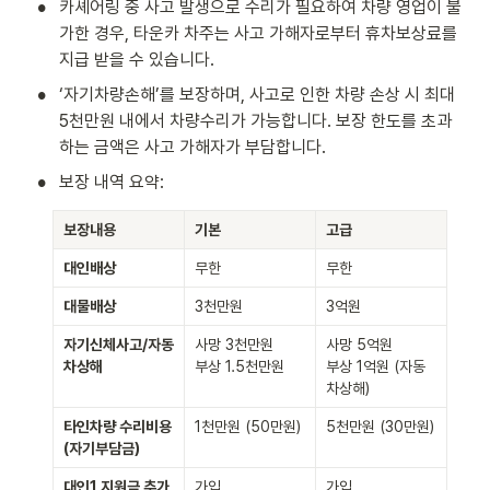
•
카셰어링 중 사고 발생으로 수리가 필요하여 차량 영업이 불
가한 경우, 타운카 차주는 사고 가해자로부터 휴차보상료를 
지급 받을 수 있습니다.
•
‘자기차량손해’를 보장하며, 사고로 인한 차량 손상 시 최대 
5천만원 내에서 차량수리가 가능합니다. 보장 한도를 초과
하는 금액은 사고 가해자가 부담합니다.
•
보장 내역 요약:
보장내용
기본
고급
대인배상
무한
무한
대물배상
3천만원
3억원
자기신체사고/자동
사망 3천만원

사망 5억원

차상해
부상 1.5천만원
부상 1억원 (자동
차상해)
타인차량 수리비용 
1천만원 (50만원)
5천만원 (30만원)
(자기부담금)
대인1 지원금 추가
가입
가입